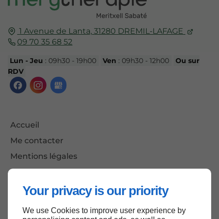
1 Avenue de Lanta,
31280
DREMIL-LAFAGE
09 70 35 68 52
Lun - Jeu
: 09h30 - 19h00
Ven
: 09h30 - 12h00
Ou sur
RDV
Accueil
Me contacter
Mentions légales
Plan du site
Your privacy is our priority
We use Cookies to improve user experience by
Haut de page