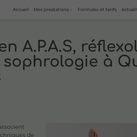
Accueil
Mes prestations
Formules et tarifs
Actuali
en A.P.A.S, réflexo
t sophrologie à Qu
s
associent
echniques de