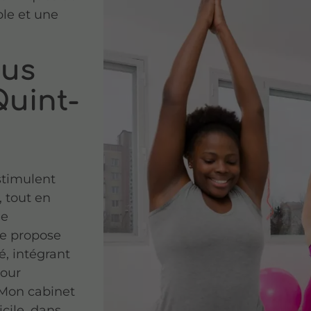
ble et une
nus
Quint-
stimulent
, tout en
ue
je propose
, intégrant
pour
 Mon cabinet
cile, dans