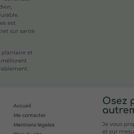
dien,
urable.
es est
ret sur santé
 plantaire et
améliorent
urablement.
Osez p
Accueil
autrem
Me contacter
Je vous pr
Mentions légales
et sur mesu