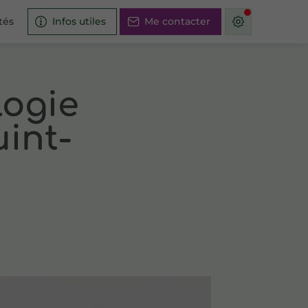
tés
Infos utiles
Me contacter
logie
int-