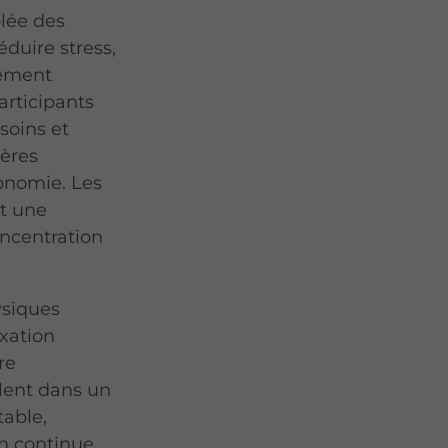
blée des
éduire stress,
nement
articipants
soins et
ières
tonomie. Les
t une
oncentration
ysiques
xation
re
lent dans un
table,
n continue.