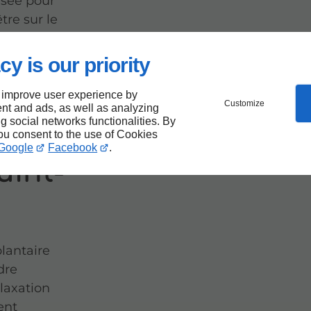
nsée pour
tre sur le
cy is our priority
 improve user experience by
Customize
nt and ads, as well as analyzing
ng social networks functionalities. By
you consent to the use of Cookies
Google
Facebook
.
uint-
plantaire
dre
laxation
ent