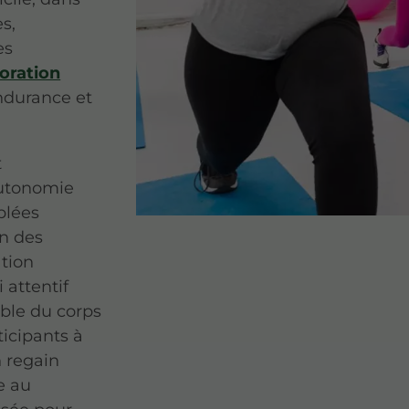
s,
es
oration
endurance et
t
autonomie
blées
on des
ation
 attentif
ble du corps
ticipants à
 regain
e au