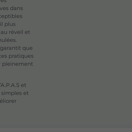
les
ives dans
ceptibles
l plus
au réveil et
ulées.
garantit que
ces pratiques
er pleinement
A.P.A.S et
 simples et
éliorer