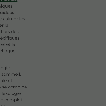
niques
 guidées
e calmer les
er la
 Lors des
pécifiques
el et la
 chaque
logie
u sommeil,
ale et
he se combine
éflexologie
me complet