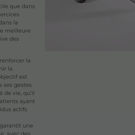
cile que dans
xercices
dans la
ne meilleure
ive des
renforcer la
ir la
bjectif est
 ses gestes
 de vie, qu’il
atients ayant
idus actifs
garantit une
e, avec des