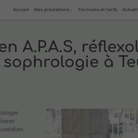
Accueil
Mes prestations
Formules et tarifs
Actuali
en A.P.A.S, réflexo
t sophrologie à Te
xologie
liorer
quotidien.