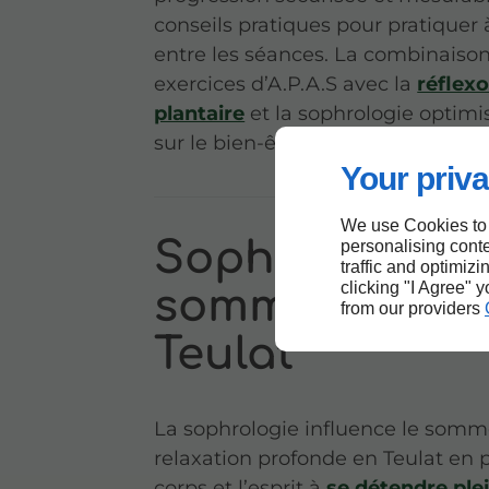
conseils pratiques pour pratiquer
entre les séances. La combinaiso
exercices d’A.P.A.S avec la
réflexo
plantaire
et la sophrologie optimis
sur le bien-être général.
Your priva
We use Cookies to
Sophrologie e
personalising conte
traffic and optimizi
clicking "I Agree" 
sommeil profo
from our providers
Teulat
La sophrologie influence le somme
relaxation profonde en Teulat en 
corps et l’esprit à
se détendre pl