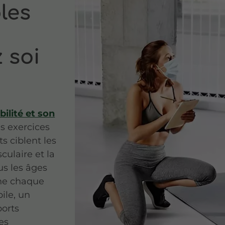
les
 soi
ilité et son
s exercices
s ciblent les
culaire et la
us les âges
ne chaque
ile, un
ports
es