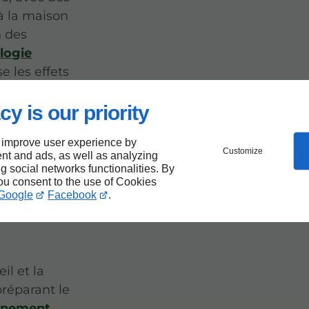
 à la maison
n des
logie
e les effets
cy is our priority
 improve user experience by
Customize
t
nt and ads, as well as analyzing
ng social networks functionalities. By
you consent to the use of Cookies
nd à
Google
Facebook
.
il et la
préparant le
einement