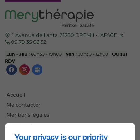
1 Avenue de Lanta,
31280
DREMIL-LAFAGE
09 70 35 68 52
Lun - Jeu
: 09h30 - 19h00
Ven
: 09h30 - 12h00
Ou sur
RDV
Accueil
Me contacter
Mentions légales
Plan du site
Your privacy is our priority