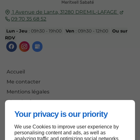
1 Avenue de Lanta,
31280
DREMIL-LAFAGE
09 70 35 68 52
Lun - Jeu
: 09h30 - 19h00
Ven
: 09h30 - 12h00
Ou sur
RDV
Accueil
Me contacter
Mentions légales
Plan du site
Your privacy is our priority
We use Cookies to improve user experience by
Haut de page
personalising content and ads, as well as
analyzing traffic and optimizing social networks