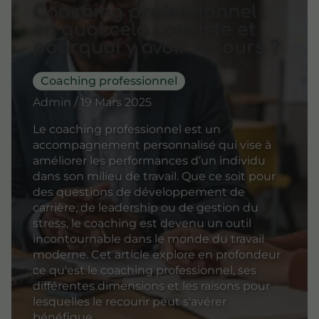
Coaching professionnel :
en quoi cela consiste et
pourquoi y avoir recours ?
Coaching professionnel
Admin / 19 Mars 2025
Le coaching professionnel est un
accompagnement personnalisé qui vise à
améliorer les performances d’un individu
dans son milieu de travail. Que ce soit pour
des questions de développement de
carrière, de leadership ou de gestion du
stress, le coaching est devenu un outil
incontournable dans le monde du travail
moderne. Cet article explore en profondeur
ce qu'est le coaching professionnel, ses
différentes dimensions et les raisons pour
lesquelles le recourir peut s'avérer
bénéfique.